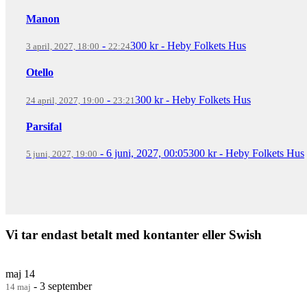
Manon
-
300 kr
-
Heby Folkets Hus
3 april, 2027, 18:00
22:24
Otello
-
300 kr
-
Heby Folkets Hus
24 april, 2027, 19:00
23:21
Parsifal
-
6 juni, 2027, 00:05
300 kr
-
Heby Folkets Hus
5 juni, 2027, 19:00
Vi tar endast betalt med kontanter eller Swish
maj
14
-
3 september
14 maj