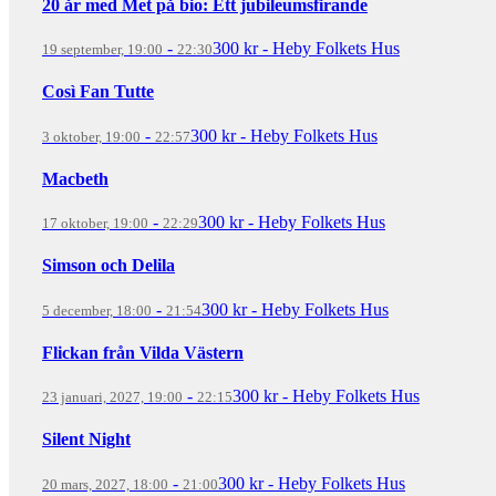
20 år med Met på bio: Ett jubileumsfirande
-
300 kr
-
Heby Folkets Hus
19 september, 19:00
22:30
Così Fan Tutte
-
300 kr
-
Heby Folkets Hus
3 oktober, 19:00
22:57
Macbeth
-
300 kr
-
Heby Folkets Hus
17 oktober, 19:00
22:29
Simson och Delila
-
300 kr
-
Heby Folkets Hus
5 december, 18:00
21:54
Flickan från Vilda Västern
-
300 kr
-
Heby Folkets Hus
23 januari, 2027, 19:00
22:15
Silent Night
-
300 kr
-
Heby Folkets Hus
20 mars, 2027, 18:00
21:00