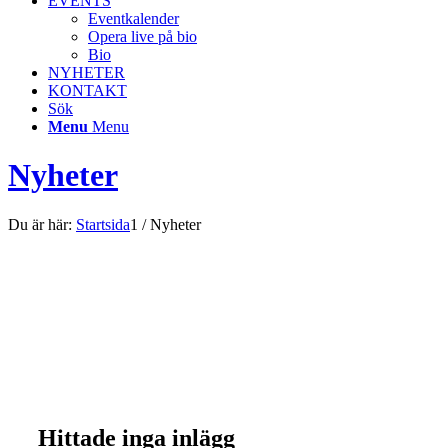
EVENTS
Eventkalender
Opera live på bio
Bio
NYHETER
KONTAKT
Sök
Menu
Menu
Nyheter
Du är här:
Startsida
1
/
Nyheter
Nyheter
Nyheter gällande Folkets Hus och Folkets Park.
Hittade inga inlägg