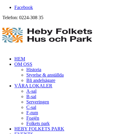
Facebook
Telefon: 0224-308 35
HEM
OM OSS
Historia
Styrelse & anställda
Bli andelsägare
VÅRA LOKALER
A-sal
B-sal
Serveringen
C-sal
F-rum
Foajén
Folkets park
HEBY FOLKETS PARK