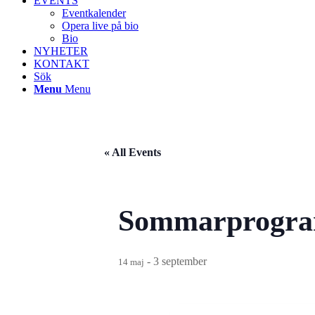
EVENTS
Eventkalender
Opera live på bio
Bio
NYHETER
KONTAKT
Sök
Menu
Menu
« All Events
Sommarprogra
-
3 september
14 maj