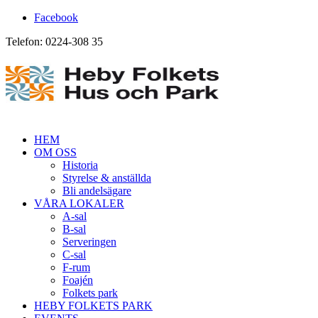
Facebook
Telefon: 0224-308 35
HEM
OM OSS
Historia
Styrelse & anställda
Bli andelsägare
VÅRA LOKALER
A-sal
B-sal
Serveringen
C-sal
F-rum
Foajén
Folkets park
HEBY FOLKETS PARK