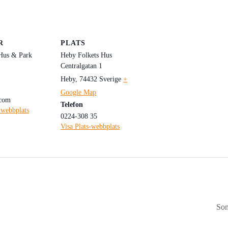
R
PLATS
Hus & Park
Heby Folkets Hus
Centralgatan 1
Heby
,
74432
Sverige
+
Google Map
.com
Telefon
-webbplats
0224-308 35
Visa Plats-webbplats
Som