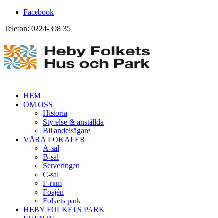
Facebook
Telefon: 0224-308 35
HEM
OM OSS
Historia
Styrelse & anställda
Bli andelsägare
VÅRA LOKALER
A-sal
B-sal
Serveringen
C-sal
F-rum
Foajén
Folkets park
HEBY FOLKETS PARK