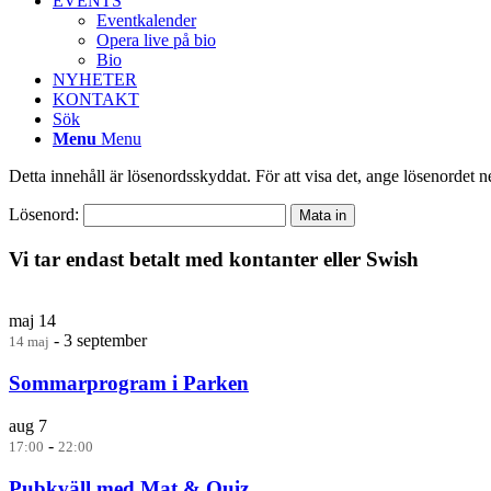
EVENTS
Eventkalender
Opera live på bio
Bio
NYHETER
KONTAKT
Sök
Menu
Menu
Detta innehåll är lösenordsskyddat. För att visa det, ange lösenordet 
Lösenord:
Vi tar endast betalt med kontanter eller Swish
maj
14
-
3 september
14 maj
Sommarprogram i Parken
aug
7
-
17:00
22:00
Pubkväll med Mat & Quiz